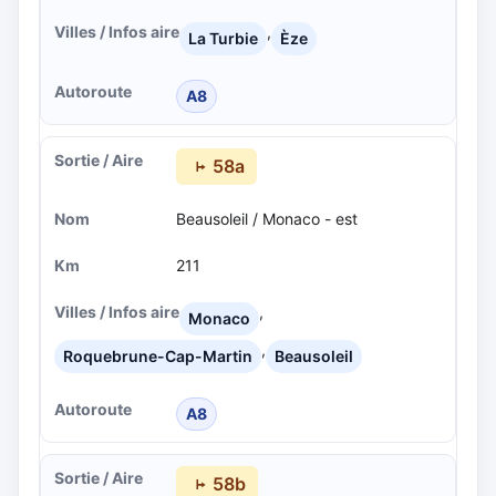
,
La Turbie
Èze
A8
58a
Beausoleil / Monaco - est
211
,
Monaco
,
Roquebrune-Cap-Martin
Beausoleil
A8
58b