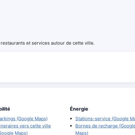
estaurants et services autour de cette ville.
ilité
Énergie
arkings (Google Maps)
Stations-service (Google M
tineraires vers cette ville
Bornes de recharge (Googl
Google Maps)
Maps)