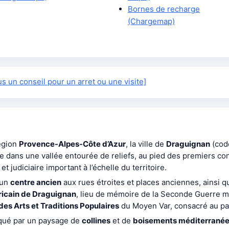
Bornes de recharge
(Chargemap)
 un conseil pour un arret ou une visite]
région
Provence-Alpes-Côte d’Azur
, la ville de
Draguignan
(cod
pée dans une vallée entourée de reliefs, au pied des premiers c
et judiciaire important à l’échelle du territoire.
 un
centre ancien
aux rues étroites et places anciennes, ainsi que
ricain de Draguignan
, lieu de mémoire de la Seconde Guerre m
es Arts et Traditions Populaires
du Moyen Var, consacré au pa
qué par un paysage de
collines
et de
boisements méditerrané