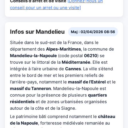
Conseils d'arrêt et de visite
[Donnez-nous un
conseil pour un arret ou une visite]
Infos sur Mandelieu
Maj : 02/04/2026 08:56
Située dans le sud-est de la France, dans le
département des
Alpes-Maritimes
, la commune de
Mandelieu-la-Napoule
(code postal
06210
) se
trouve sur le littoral de la
Méditerranée
. Elle est
intégrée à l’aire urbaine de
Cannes
. La ville s’étend
entre le bord de mer et les premiers reliefs de
l’arrière-pays, notamment le
massif de l’Estérel
et le
massif du Tanneron
. Mandelieu-la-Napoule est
connue pour la présence de plusieurs
quartiers
résidentiels
et de zones urbanisées organisées
autour de la côte et de la Siagne.
Le patrimoine bâti comprend notamment le
château
de la Napoule
, forteresse médiévale remaniée au