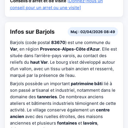
Conseils d'arrêt et de visite
[Donnez-nous un
conseil pour un arret ou une visite]
Infos sur Barjols
Maj : 02/04/2026 08:49
Barjols (code postal
83670
) est une commune du
Var
, en région
Provence-Alpes-Côte d’Azur
. Elle est
située dans l’arrière-pays varois, au contact des
reliefs du
haut Var
. Le bourg s’est développé autour
d’un vallon, avec un tissu urbain ancien et resserré,
marqué par la présence de l’eau.
Barjols possède un important
patrimoine bâti
lié à
son passé artisanal et industriel, notamment dans le
domaine des
tanneries
. De nombreux anciens
ateliers et bâtiments industriels témoignent de cette
activité. Le village conserve également un
centre
ancien
avec des ruelles étroites, des maisons
anciennes et plusieurs
fontaines
et
lavoirs
,