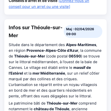
Conseils d'arrêt et de visite
[Donnez-nous un
conseil pour un arret ou une visite]
Infos sur Théoule-sur-
Maj : 02/04/2026
09:00
Mer
Située dans le département des
Alpes-Maritimes
,
en région
Provence-Alpes-Côte d’Azur
, la commune
de
Théoule-sur-Mer
(code postal
06590
) se trouve
sur le littoral méditerranéen, à l’ouest de la baie de
Cannes. Le village est établi entre le
massif de
l’Estérel
et la
mer Méditerranée
, sur un relief côtier
marqué par des collines et des criques.
L’urbanisation se répartit entre un noyau villageois
en bord de mer et des quartiers résidentiels en
pente, offrant des vues dégagées sur le littoral.
Le patrimoine bâti de
Théoule-sur-Mer
comprend
notamment le
château de Théoule
, ancienne