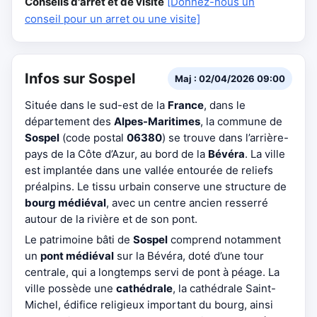
Conseils d'arrêt et de visite
[Donnez-nous un
conseil pour un arret ou une visite]
Infos sur Sospel
Maj : 02/04/2026 09:00
Située dans le sud-est de la
France
, dans le
département des
Alpes-Maritimes
, la commune de
Sospel
(code postal
06380
) se trouve dans l’arrière-
pays de la Côte d’Azur, au bord de la
Bévéra
. La ville
est implantée dans une vallée entourée de reliefs
préalpins. Le tissu urbain conserve une structure de
bourg médiéval
, avec un centre ancien resserré
autour de la rivière et de son pont.
Le patrimoine bâti de
Sospel
comprend notamment
un
pont médiéval
sur la Bévéra, doté d’une tour
centrale, qui a longtemps servi de pont à péage. La
ville possède une
cathédrale
, la cathédrale Saint-
Michel, édifice religieux important du bourg, ainsi