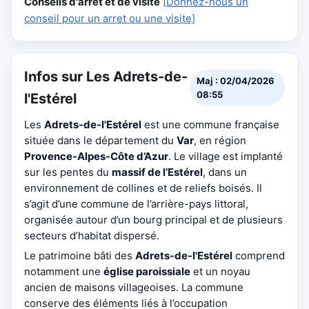
Conseils d'arrêt et de visite
[Donnez-nous un
conseil pour un arret ou une visite]
Infos sur Les Adrets-de-
Maj : 02/04/2026
08:55
l'Estérel
Les
Adrets-de-l'Estérel
est une commune française
située dans le département du
Var
, en région
Provence-Alpes-Côte d’Azur
. Le village est implanté
sur les pentes du
massif de l’Estérel
, dans un
environnement de collines et de reliefs boisés. Il
s’agit d’une commune de l’arrière-pays littoral,
organisée autour d’un bourg principal et de plusieurs
secteurs d’habitat dispersé.
Le patrimoine bâti des
Adrets-de-l'Estérel
comprend
notamment une
église paroissiale
et un noyau
ancien de maisons villageoises. La commune
conserve des éléments liés à l’occupation