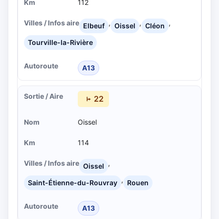
112
,
,
,
Elbeuf
Oissel
Cléon
Tourville-la-Rivière
A13
22
Oissel
114
,
Oissel
,
Saint-Étienne-du-Rouvray
Rouen
A13