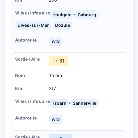
,
,
Houlgate
Cabourg
,
Dives-sur-Mer
Dozulé
A13
31
Troarn
217
,
Troarn
Sannerville
A13