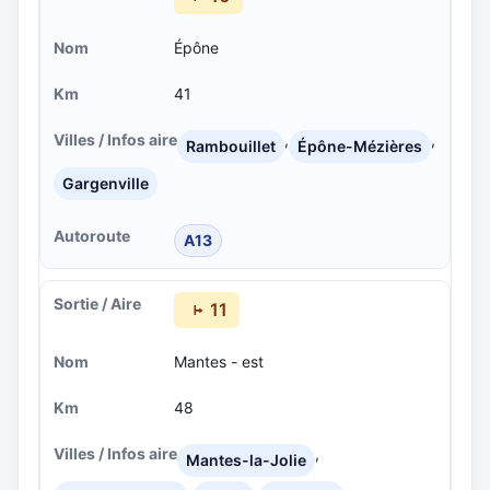
Épône
41
,
,
Rambouillet
Épône-Mézières
Gargenville
A13
11
Mantes - est
48
,
Mantes-la-Jolie