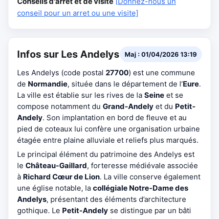
Conseils d'arrêt et de visite
[Donnez-nous un
conseil pour un arret ou une visite]
Infos sur Les Andelys
Maj : 01/04/2026 13:19
Les Andelys (code postal
27700
) est une commune
de
Normandie
, située dans le département de l’
Eure
.
La ville est établie sur les rives de la
Seine
et se
compose notamment du
Grand-Andely
et du
Petit-
Andely
. Son implantation en bord de fleuve et au
pied de coteaux lui confère une organisation urbaine
étagée entre plaine alluviale et reliefs plus marqués.
Le principal élément du patrimoine des Andelys est
le
Château-Gaillard
, forteresse médiévale associée
à
Richard Cœur de Lion
. La ville conserve également
une église notable, la
collégiale Notre-Dame des
Andelys
, présentant des éléments d’architecture
gothique. Le
Petit-Andely
se distingue par un bâti