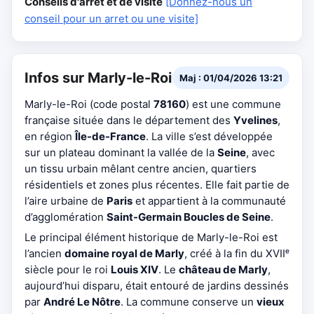
Conseils d'arrêt et de visite
[Donnez-nous un
conseil pour un arret ou une visite]
Infos sur Marly-le-Roi
Maj : 01/04/2026 13:21
Marly-le-Roi (code postal
78160
) est une commune
française située dans le département des
Yvelines
,
en région
Île-de-France
. La ville s’est développée
sur un plateau dominant la vallée de la
Seine
, avec
un tissu urbain mêlant centre ancien, quartiers
résidentiels et zones plus récentes. Elle fait partie de
l’aire urbaine de
Paris
et appartient à la communauté
d’agglomération
Saint-Germain Boucles de Seine
.
Le principal élément historique de Marly-le-Roi est
l’ancien
domaine royal de Marly
, créé à la fin du XVIIᵉ
siècle pour le roi
Louis XIV
. Le
château de Marly
,
aujourd’hui disparu, était entouré de jardins dessinés
par
André Le Nôtre
. La commune conserve un
vieux