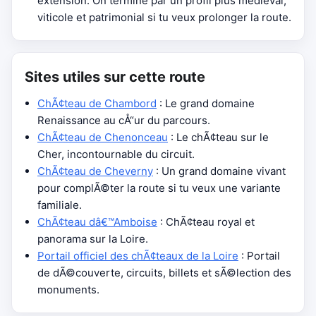
extension. On termine par un profil plus médiéval,
viticole et patrimonial si tu veux prolonger la route.
Sites utiles sur cette route
ChÃ¢teau de Chambord
: Le grand domaine
Renaissance au cÅ“ur du parcours.
ChÃ¢teau de Chenonceau
: Le chÃ¢teau sur le
Cher, incontournable du circuit.
ChÃ¢teau de Cheverny
: Un grand domaine vivant
pour complÃ©ter la route si tu veux une variante
familiale.
ChÃ¢teau dâ€™Amboise
: ChÃ¢teau royal et
panorama sur la Loire.
Portail officiel des chÃ¢teaux de la Loire
: Portail
de dÃ©couverte, circuits, billets et sÃ©lection des
monuments.