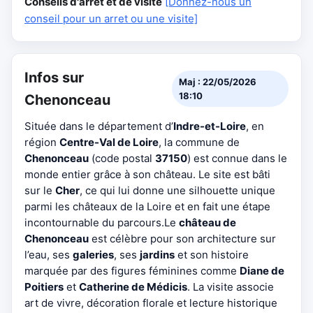
Conseils d'arrêt et de visite
[Donnez-nous un
conseil pour un arret ou une visite]
Infos sur
Maj : 22/05/2026
18:10
Chenonceau
Située dans le département d’
Indre-et-Loire
, en
région
Centre-Val de Loire
, la commune de
Chenonceau
(code postal
37150
) est connue dans le
monde entier grâce à son château. Le site est bâti
sur le
Cher
, ce qui lui donne une silhouette unique
parmi les châteaux de la Loire et en fait une étape
incontournable du parcours.Le
château de
Chenonceau
est célèbre pour son architecture sur
l’eau, ses
galeries
, ses
jardins
et son histoire
marquée par des figures féminines comme
Diane de
Poitiers
et
Catherine de Médicis
. La visite associe
art de vivre, décoration florale et lecture historique