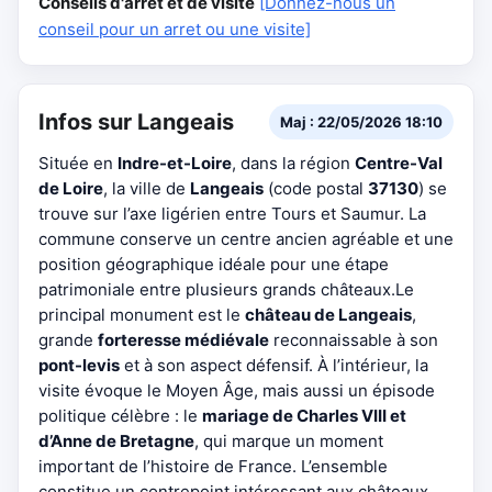
Conseils d'arrêt et de visite
[Donnez-nous un
conseil pour un arret ou une visite]
Infos sur Langeais
Maj : 22/05/2026 18:10
Située en
Indre-et-Loire
, dans la région
Centre-Val
de Loire
, la ville de
Langeais
(code postal
37130
) se
trouve sur l’axe ligérien entre Tours et Saumur. La
commune conserve un centre ancien agréable et une
position géographique idéale pour une étape
patrimoniale entre plusieurs grands châteaux.Le
principal monument est le
château de Langeais
,
grande
forteresse médiévale
reconnaissable à son
pont-levis
et à son aspect défensif. À l’intérieur, la
visite évoque le Moyen Âge, mais aussi un épisode
politique célèbre : le
mariage de Charles VIII et
d’Anne de Bretagne
, qui marque un moment
important de l’histoire de France. L’ensemble
constitue un contrepoint intéressant aux châteaux