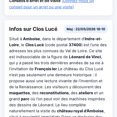
Conseils d'arrêt et de visite
[Donnez-nous un
conseil pour un arret ou une visite]
Infos sur Clos Lucé
Maj : 22/05/2026 18:10
Situé à
Amboise
, dans le département d’
Indre-et-
Loire
, le
Clos Lucé
(code postal
37400
) est l’une des
adresses les plus connues du Val de Loire. Ce site
est indissociable de la figure de
Léonard de Vinci
,
qui y a passé les trois dernières années de sa vie à
l’invitation de
François Ier
.Le château du Clos Lucé
n’est pas seulement une demeure historique : il
propose aussi une lecture vivante de l’invention et
de la Renaissance. Les visiteurs y découvrent des
maquettes
, des
reconstitutions
, des
ateliers
et un
grand
parc
où l’on peut voir des machines inspirées
des dessins de Léonard. Le lieu complète
naturellement la visite du
château royal d’Amboise
,
situé à proximité immédiate.Dans un itinéraire des