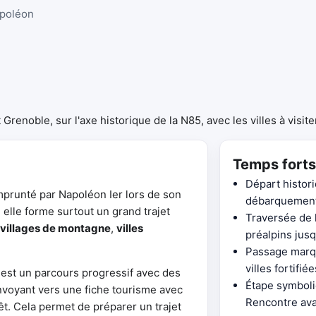
poléon
renoble, sur l'axe historique de la N85, avec les villes à visiter
Temps forts
Départ histori
mprunté par Napoléon Ier lors de son
débarquement
, elle forme surtout un grand trajet
Traversée de l
villages de montagne
,
villes
préalpins jusq
Passage marqu
villes fortifié
e est un parcours progressif avec des
Étape symboliq
envoyant vers une fiche tourisme avec
Rencontre avan
rêt. Cela permet de préparer un trajet