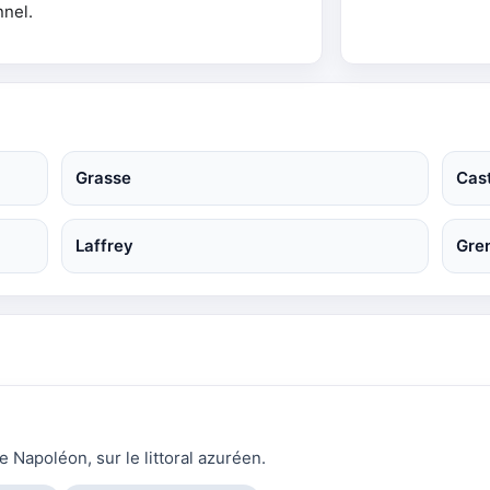
nnel.
Grasse
Cast
Laffrey
Gre
 Napoléon, sur le littoral azuréen.