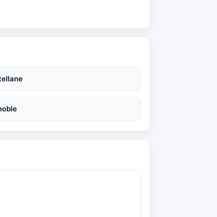
ellane
noble