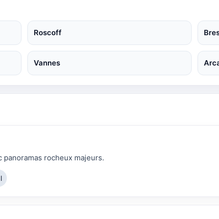
Roscoff
Bres
Vannes
Arc
ec panoramas rocheux majeurs.
l