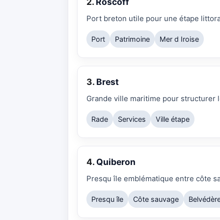
2.
Roscoff
Port breton utile pour une étape litto
Port
Patrimoine
Mer d Iroise
3.
Brest
Grande ville maritime pour structurer 
Rade
Services
Ville étape
4.
Quiberon
Presqu île emblématique entre côte sa
Presqu île
Côte sauvage
Belvédèr