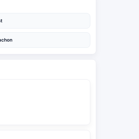
t
achon