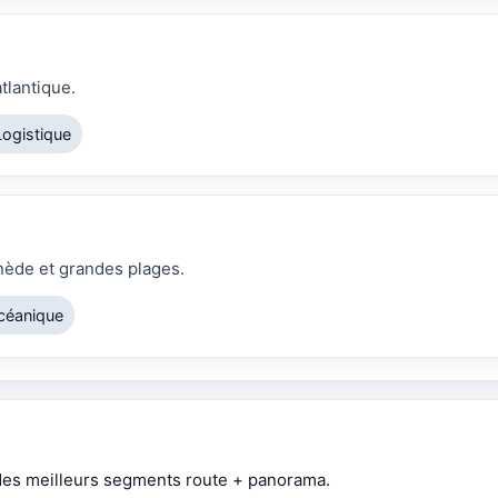
tlantique.
Logistique
inède et grandes plages.
océanique
 des meilleurs segments route + panorama.