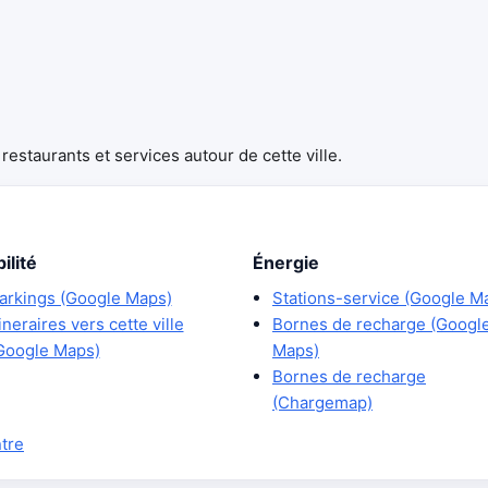
estaurants et services autour de cette ville.
ilité
Énergie
arkings (Google Maps)
Stations-service (Google M
tineraires vers cette ville
Bornes de recharge (Googl
Google Maps)
Maps)
Bornes de recharge
(Chargemap)
ntre