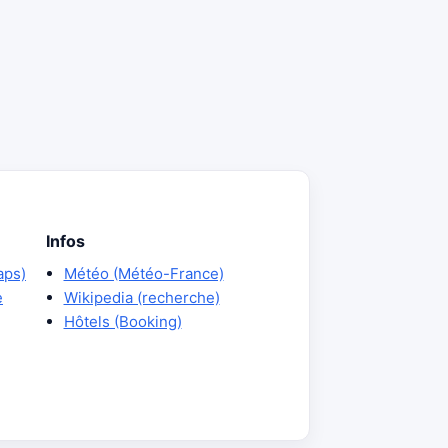
Infos
aps)
Météo (Météo-France)
e
Wikipedia (recherche)
Hôtels (Booking)