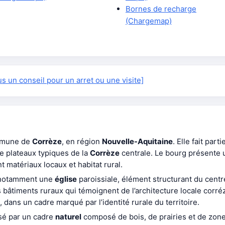
Bornes de recharge
(Chargemap)
 un conseil pour un arret ou une visite]
mmune de
Corrèze
, en région
Nouvelle-Aquitaine
. Elle fait part
de plateaux typiques de la
Corrèze
centrale. Le bourg présente u
 matériaux locaux et habitat rural.
d notamment une
église
paroissiale, élément structurant du cent
timents ruraux qui témoignent de l’architecture locale corrézie
dans un cadre marqué par l’identité rurale du territoire.
isé par un cadre
naturel
composé de bois, de prairies et de zon