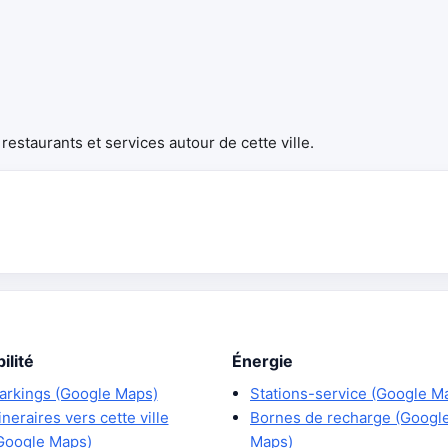
estaurants et services autour de cette ville.
ilité
Énergie
arkings (Google Maps)
Stations-service (Google M
tineraires vers cette ville
Bornes de recharge (Googl
Google Maps)
Maps)