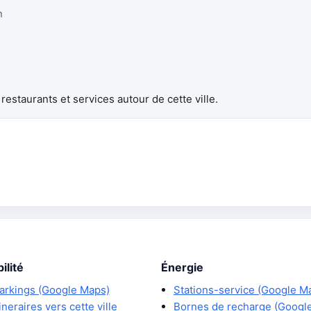
n
estaurants et services autour de cette ville.
ilité
Énergie
arkings (Google Maps)
Stations-service (Google M
tineraires vers cette ville
Bornes de recharge (Googl