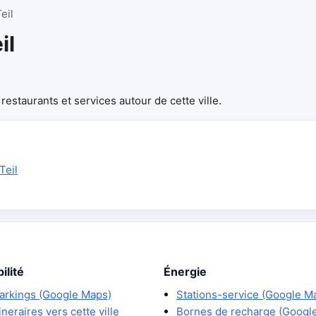
eil
il
estaurants et services autour de cette ville.
Teil
ilité
Énergie
arkings (Google Maps)
Stations-service (Google M
tineraires vers cette ville
Bornes de recharge (Googl