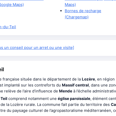
Google Maps)
Maps)
Bornes de recharge
(Chargemap)
n-du-Teil
 un conseil pour un arret ou une visite]
il
française située dans le département de la
Lozère
, en région
est implanté sur les contreforts du
Massif central
, dans une zone
 relève de l’aire d’influence de
Mende
à l’échelle administrativ
Teil
comprend notamment une
église paroissiale
, élément cent
 de la Lozère rurale. La commune fait partie du territoire des
Ca
itre du paysage culturel de l’agropastoralisme méditerranéen, ce