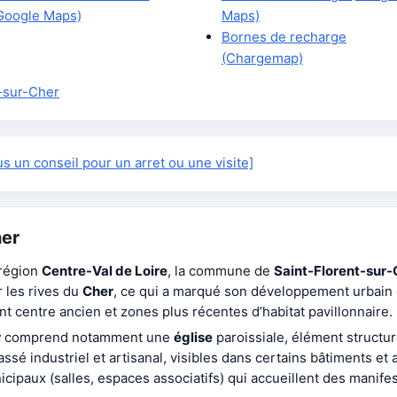
Google Maps)
Maps)
Bornes de recharge
(Chargemap)
-sur-Cher
 un conseil pour un arret ou une visite]
her
 région
Centre-Val de Loire
, la commune de
Saint-Florent-sur-
r les rives du
Cher
, ce qui a marqué son développement urbain 
ant centre ancien et zones plus récentes d’habitat pavillonnaire.
r
comprend notamment une
église
paroissiale, élément struct
 industriel et artisanal, visibles dans certains bâtiments et anc
ipaux (salles, espaces associatifs) qui accueillent des manifest