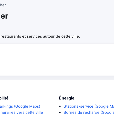
Cher
her
estaurants et services autour de cette ville.
ilité
Énergie
arkings (Google Maps)
Stations-service (Google M
tineraires vers cette ville
Bornes de recharge (Googl