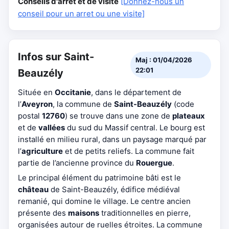
Conseils d'arrêt et de visite
[Donnez-nous un
conseil pour un arret ou une visite]
Infos sur Saint-
Maj : 01/04/2026
22:01
Beauzély
Située en
Occitanie
, dans le département de
l’
Aveyron
, la commune de
Saint-Beauzély
(code
postal
12760
) se trouve dans une zone de
plateaux
et de
vallées
du sud du Massif central. Le bourg est
installé en milieu rural, dans un paysage marqué par
l’
agriculture
et de petits reliefs. La commune fait
partie de l’ancienne province du
Rouergue
.
Le principal élément du patrimoine bâti est le
château
de Saint-Beauzély, édifice médiéval
remanié, qui domine le village. Le centre ancien
présente des
maisons
traditionnelles en pierre,
organisées autour de ruelles étroites. La commune