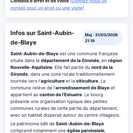
Conseils d'arrêt et de visite
[Donnez-nous un
conseil pour un arret ou une visite]
Infos sur Saint-Aubin-
Maj : 31/03/2026
21:19
de-Blaye
Saint-Aubin-de-Blaye
est une commune française
située dans le
département de la Gironde
, en
région
Nouvelle-Aquitaine
. Elle fait partie du
nord de la
Gironde
, dans une zone rurale traditionnellement
tournée vers l’
agriculture
et la
viticulture
. La
commune relève de l’
arrondissement de Blaye
et
appartient au
canton de l’Estuaire
. Le bourg
présente une organisation typique des petites
communes rurales de cette partie du département,
avec un habitat dispersé autour du centre villageois.
Le patrimoine bâti de
Saint-Aubin-de-Blaye
comprend notamment une
église paroissiale
,