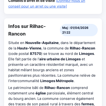
Conseils d'arrêt et de visite
[Donnez-nous un
conseil pour un arret ou une visite]
Infos sur Rilhac-
Maj : 01/04/2026
21:22
Rancon
Située en
Nouvelle-Aquitaine
, dans le département
de la
Haute-Vienne
, la commune de
Rilhac-Rancon
(code postal
87570
) se trouve au nord de
Limoges
.
Elle fait partie de l’
aire urbaine de Limoges
et
présente un caractère résidentiel marqué, avec un
habitat mêlant bourgs anciens et zones
pavillonnaires plus récentes. La commune relève de
l’intercommunalité
Limoges Métropole
.
Le patrimoine bâti de
Rilhac-Rancon
comprend
notamment une
église
paroissiale, élément central
du bourg ancien. La commune conserve également
des traces de son passé rural à travers des
fermes
,