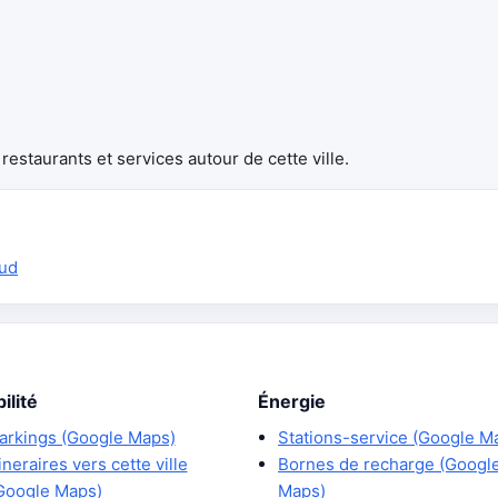
estaurants et services autour de cette ville.
sud
ilité
Énergie
arkings (Google Maps)
Stations-service (Google M
tineraires vers cette ville
Bornes de recharge (Googl
Google Maps)
Maps)