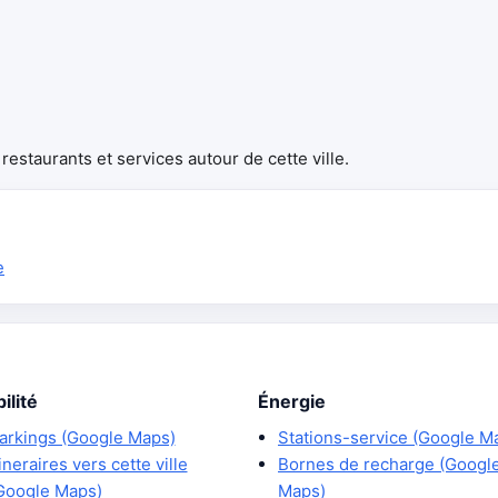
estaurants et services autour de cette ville.
e
ilité
Énergie
arkings (Google Maps)
Stations-service (Google M
tineraires vers cette ville
Bornes de recharge (Googl
Google Maps)
Maps)