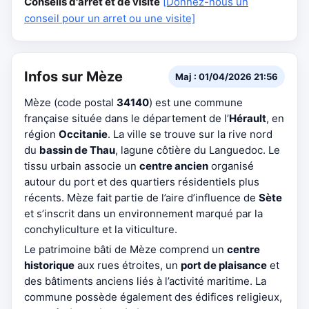
Conseils d'arrêt et de visite
[Donnez-nous un
conseil pour un arret ou une visite]
Infos sur Mèze
Maj : 01/04/2026 21:56
Mèze (code postal
34140
) est une commune
française située dans le département de l’
Hérault
, en
région
Occitanie
. La ville se trouve sur la rive nord
du
bassin de Thau
, lagune côtière du Languedoc. Le
tissu urbain associe un
centre ancien
organisé
autour du port et des quartiers résidentiels plus
récents. Mèze fait partie de l’aire d’influence de
Sète
et s’inscrit dans un environnement marqué par la
conchyliculture et la viticulture.
Le patrimoine bâti de Mèze comprend un
centre
historique
aux rues étroites, un
port de plaisance
et
des bâtiments anciens liés à l’activité maritime. La
commune possède également des édifices religieux,