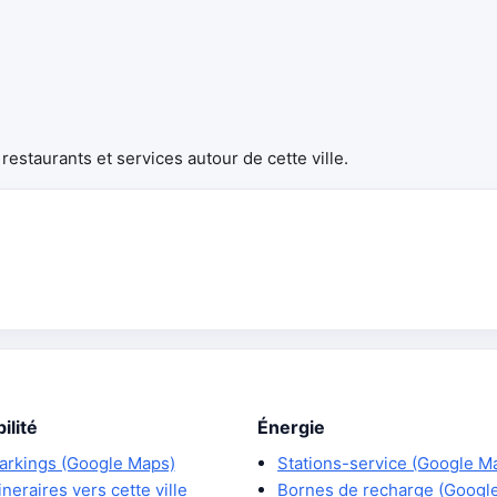
estaurants et services autour de cette ville.
ilité
Énergie
arkings (Google Maps)
Stations-service (Google M
tineraires vers cette ville
Bornes de recharge (Googl