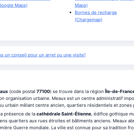
Google Maps)
Maps)
Bornes de recharge
(Chargemap)
 un conseil pour un arret ou une visite]
aux
(code postal
77100
) se trouve dans la région
Île-de-Franc
e son organisation urbaine. Meaux est un centre administratif im
issu urbain mêlant centre ancien, quartiers résidentiels et zones
la présence de la
cathédrale Saint-Étienne
, édifice gothique ma
ciens quartiers aux rues étroites et bâtiments anciens. Meaux a
emière Guerre mondiale. La ville est connue pour sa tradition f