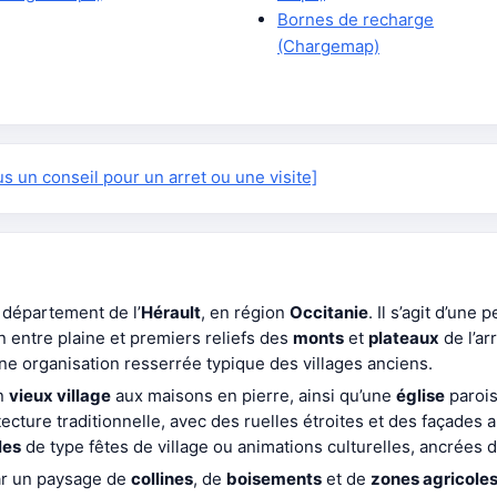
Bornes de recharge
(Chargemap)
 un conseil pour un arret ou une visite]
 département de l’
Hérault
, en région
Occitanie
. Il s’agit d’un
 entre plaine et premiers reliefs des
monts
et
plateaux
de l’ar
ne organisation resserrée typique des villages anciens.
n
vieux village
aux maisons en pierre, ainsi qu’une
église
parois
ecture traditionnelle, avec des ruelles étroites et des façades
les
de type fêtes de village ou animations culturelles, ancrées 
r un paysage de
collines
, de
boisements
et de
zones agricole