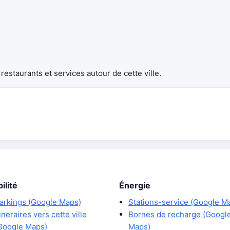
estaurants et services autour de cette ville.
ilité
Énergie
arkings (Google Maps)
Stations-service (Google M
tineraires vers cette ville
Bornes de recharge (Googl
Google Maps)
Maps)