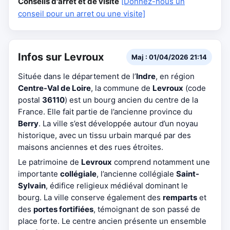
Conseils d'arrêt et de visite
[Donnez-nous un
conseil pour un arret ou une visite]
Infos sur Levroux
Maj : 01/04/2026 21:14
Située dans le département de l’
Indre
, en région
Centre-Val de Loire
, la commune de
Levroux
(code
postal
36110
) est un bourg ancien du centre de la
France. Elle fait partie de l’ancienne province du
Berry
. La ville s’est développée autour d’un noyau
historique, avec un tissu urbain marqué par des
maisons anciennes et des rues étroites.
Le patrimoine de
Levroux
comprend notamment une
importante
collégiale
, l’ancienne collégiale
Saint-
Sylvain
, édifice religieux médiéval dominant le
bourg. La ville conserve également des
remparts
et
des
portes fortifiées
, témoignant de son passé de
place forte. Le centre ancien présente un ensemble