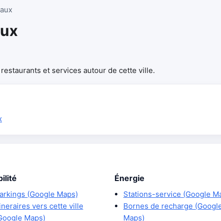
eaux
aux
estaurants et services autour de cette ville.
x
ilité
Énergie
arkings (Google Maps)
Stations-service (Google M
tineraires vers cette ville
Bornes de recharge (Googl
Google Maps)
Maps)