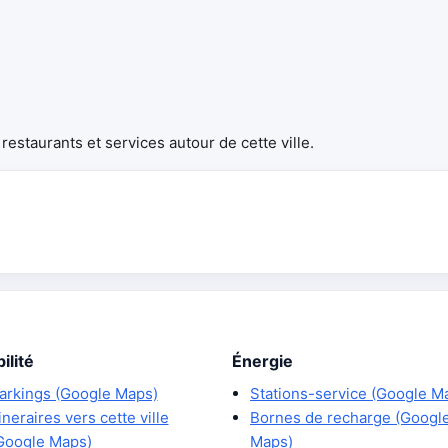
estaurants et services autour de cette ville.
ilité
Énergie
arkings (Google Maps)
Stations-service (Google M
tineraires vers cette ville
Bornes de recharge (Googl
Google Maps)
Maps)