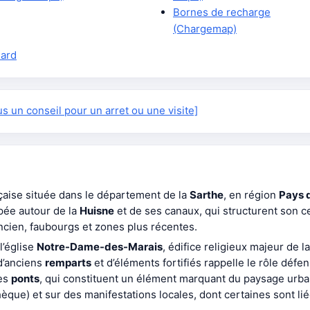
Bornes de recharge
(Chargemap)
nard
 un conseil pour un arret ou une visite]
aise située dans le département de la
Sarthe
, en région
Pays d
ppée autour de la
Huisne
et de ses canaux, qui structurent son c
ncien, faubourgs et zones plus récentes.
l’église
Notre-Dame-des-Marais
, édifice religieux majeur de la
d’anciens
remparts
et d’éléments fortifiés rappelle le rôle défensi
es
ponts
, qui constituent un élément marquant du paysage urbain
que) et sur des manifestations locales, dont certaines sont lié