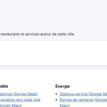
estaurants et services autour de cette ville.
ilité
Énergie
arkings (Google Maps)
Stations-service (Google M
tineraires vers cette ville
Bornes de recharge (Googl
Google Maps)
Maps)