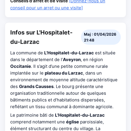
Conseils d'arrêt et de visite
[Donnez-nous un
conseil pour un arret ou une visite]
Infos sur L'Hospitalet-
Maj : 01/04/2026
21:48
du-Larzac
La commune de
L'Hospitalet-du-Larzac
est située
dans le département de l’
Aveyron
, en région
Occitanie
. Il s’agit d’une petite commune rurale
implantée sur le
plateau du Larzac
, dans un
environnement de moyenne altitude caractéristique
des
Grands Causses
. Le bourg présente une
organisation traditionnelle autour de quelques
bâtiments publics et d’habitations dispersées,
reflétant un tissu communal à dominante agricole.
Le patrimoine bâti de
L'Hospitalet-du-Larzac
comprend notamment une
église
paroissiale,
élément structurant du centre du village. La