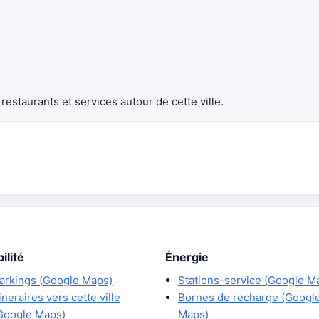
estaurants et services autour de cette ville.
ilité
Énergie
arkings (Google Maps)
Stations-service (Google M
tineraires vers cette ville
Bornes de recharge (Googl
Google Maps)
Maps)