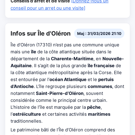
Conseils d'arrêt et de visite
[Donnez-nous un
conseil pour un arret ou une visite]
Infos sur Île d'Oléron
Maj : 31/03/2026 21:10
Île d’Oléron (17310) n’est pas une commune unique
mais une
île
de la côte atlantique située dans le
département de la
Charente-Maritime
, en
Nouvelle-
Aquitaine
. Il s’agit de la plus grande
île française
de
la côte atlantique métropolitaine après la Corse. Elle
est entourée par l’
océan Atlantique
et le
pertuis
d’Antioche
. L’île regroupe plusieurs
communes
, dont
notamment
Saint-Pierre-d’Oléron
, souvent
considérée comme le principal centre urbain.
L’histoire de l’île est marquée par la
pêche
,
l’
ostréiculture
et certaines activités
maritimes
traditionnelles.
Le patrimoine bâti de l’Île d’Oléron comprend des