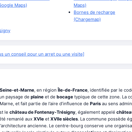
Google Maps)
Maps)
Bornes de recharge
(Chargemap)
signy
 un conseil pour un arret ou une visite]
Seine-et-Marne
, en région
Île-de-France
, identifiée par le co
s un paysage de
plaine
et de
bocage
typique de cette zone. La c
arne, et fait partie de l’aire d’influence de
Paris
au sens adminis
st le
château de Fontenay-Trésigny
, également appelé
châtea
 été remanié aux
XVIe
et
XVIIe siècles
. La commune possède é
’architecture ancienne. Le centre-bourg conserve une organisati