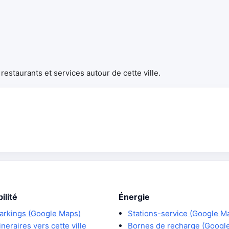
estaurants et services autour de cette ville.
ilité
Énergie
arkings (Google Maps)
Stations-service (Google M
tineraires vers cette ville
Bornes de recharge (Googl