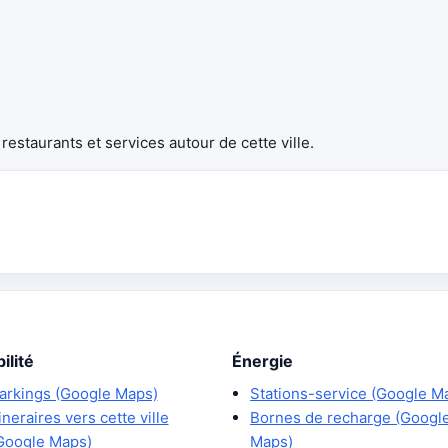
estaurants et services autour de cette ville.
ilité
Énergie
arkings (Google Maps)
Stations-service (Google M
tineraires vers cette ville
Bornes de recharge (Googl
Google Maps)
Maps)