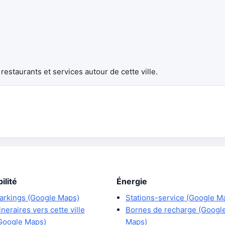
estaurants et services autour de cette ville.
ilité
Énergie
arkings (Google Maps)
Stations-service (Google M
tineraires vers cette ville
Bornes de recharge (Googl
Google Maps)
Maps)