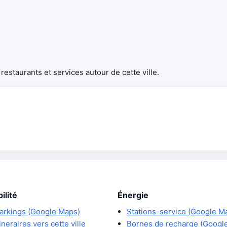
estaurants et services autour de cette ville.
ilité
Énergie
arkings (Google Maps)
Stations-service (Google M
tineraires vers cette ville
Bornes de recharge (Googl