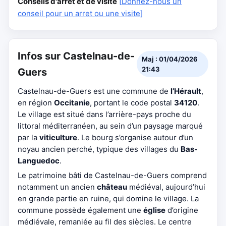
Conseils d'arrêt et de visite
[Donnez-nous un
conseil pour un arret ou une visite]
Infos sur Castelnau-de-
Maj : 01/04/2026
21:43
Guers
Castelnau-de-Guers est une commune de
l’Hérault
,
en région
Occitanie
, portant le code postal
34120
.
Le village est situé dans l’arrière-pays proche du
littoral méditerranéen, au sein d’un paysage marqué
par la
viticulture
. Le bourg s’organise autour d’un
noyau ancien perché, typique des villages du
Bas-
Languedoc
.
Le patrimoine bâti de Castelnau-de-Guers comprend
notamment un ancien
château
médiéval, aujourd’hui
en grande partie en ruine, qui domine le village. La
commune possède également une
église
d’origine
médiévale, remaniée au fil des siècles. Le centre