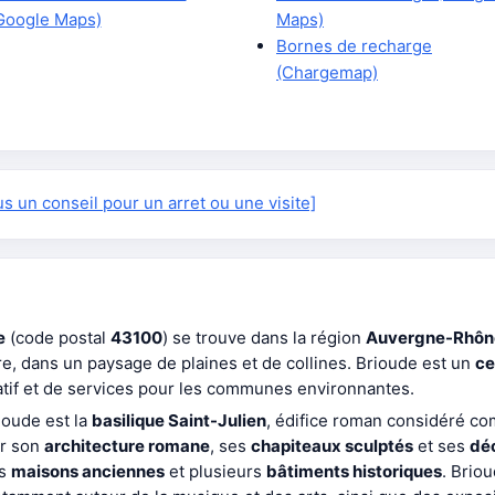
Google Maps)
Maps)
Bornes de recharge
(Chargemap)
 un conseil pour un arret ou une visite]
e
(code postal
43100
) se trouve dans la région
Auvergne-Rhôn
ière, dans un paysage de plaines et de collines. Brioude est un
ce
atif et de services pour les communes environnantes.
ioude est la
basilique Saint-Julien
, édifice roman considéré co
ar son
architecture romane
, ses
chapiteaux sculptés
et ses
dé
es
maisons anciennes
et plusieurs
bâtiments historiques
. Brio