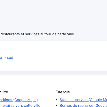
estaurants et services autour de cette ville.
on - sud
ilité
Énergie
arkings (Google Maps)
Stations-service (Google M
tineraires vers cette ville
Bornes de recharge (Googl