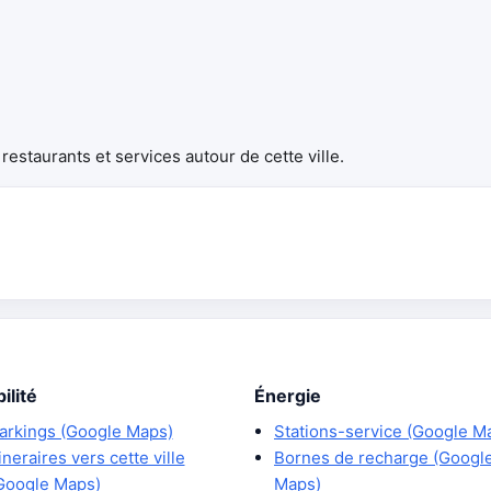
estaurants et services autour de cette ville.
ilité
Énergie
arkings (Google Maps)
Stations-service (Google M
tineraires vers cette ville
Bornes de recharge (Googl
Google Maps)
Maps)