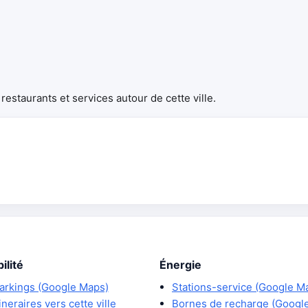
estaurants et services autour de cette ville.
ilité
Énergie
arkings (Google Maps)
Stations-service (Google M
tineraires vers cette ville
Bornes de recharge (Googl