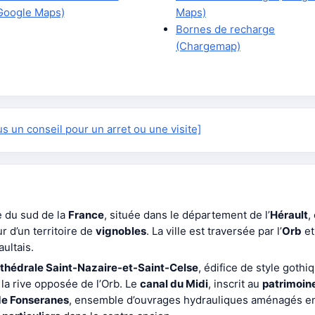
Google Maps)
Maps)
Bornes de recharge
(Chargemap)
 un conseil pour un arret ou une visite]
le du sud de la
France
, située dans le département de l’
Hérault
,
r d’un territoire de
vignobles
. La ville est traversée par l’
Orb
et
ultais.
thédrale Saint-Nazaire-et-Saint-Celse
, édifice de style gothi
 à la rive opposée de l’Orb. Le
canal du Midi
, inscrit au
patrimoin
de Fonseranes
, ensemble d’ouvrages hydrauliques aménagés en 