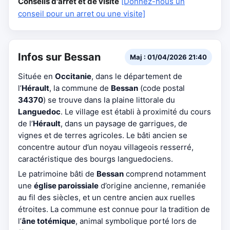
Conseils d'arrêt et de visite
[Donnez-nous un
conseil pour un arret ou une visite]
Infos sur Bessan
Maj : 01/04/2026 21:40
Située en
Occitanie
, dans le département de
l’
Hérault
, la commune de
Bessan
(code postal
34370
) se trouve dans la plaine littorale du
Languedoc
. Le village est établi à proximité du cours
de l’
Hérault
, dans un paysage de garrigues, de
vignes et de terres agricoles. Le bâti ancien se
concentre autour d’un noyau villageois resserré,
caractéristique des bourgs languedociens.
Le patrimoine bâti de
Bessan
comprend notamment
une
église paroissiale
d’origine ancienne, remaniée
au fil des siècles, et un centre ancien aux ruelles
étroites. La commune est connue pour la tradition de
l’
âne totémique
, animal symbolique porté lors de