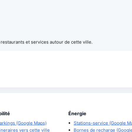
estaurants et services autour de cette ville.
ilité
Énergie
arkings (Google Maps)
Stations-service (Google M
tineraires vers cette ville
Bornes de recharge (Googl