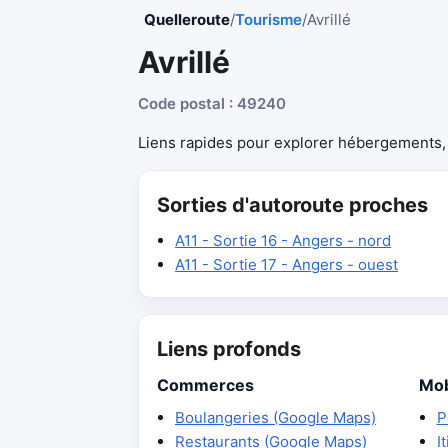
Quelleroute
/
Tourisme
/
Avrillé
Avrillé
Code postal : 49240
Liens rapides pour explorer hébergements, r
Sorties d'autoroute proches
A11 - Sortie 16 - Angers - nord
A11 - Sortie 17 - Angers - ouest
Liens profonds
Commerces
Mob
Boulangeries (Google Maps)
P
Restaurants (Google Maps)
I