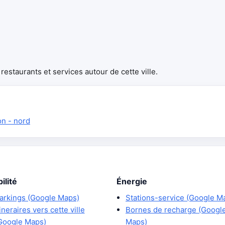
estaurants et services autour de cette ville.
on - nord
ilité
Énergie
arkings (Google Maps)
Stations-service (Google M
tineraires vers cette ville
Bornes de recharge (Googl
Google Maps)
Maps)