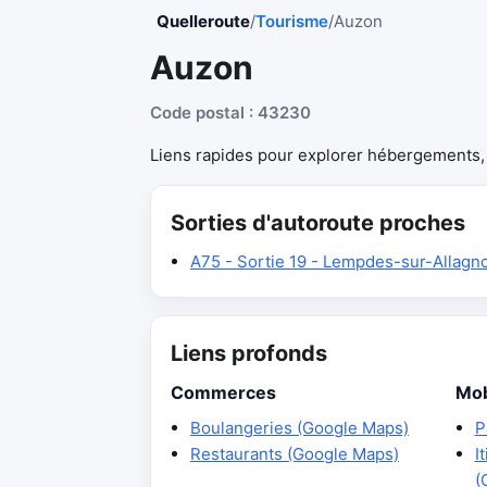
Quelleroute
/
Tourisme
/
Auzon
Auzon
Code postal : 43230
Liens rapides pour explorer hébergements, r
Sorties d'autoroute proches
A75 - Sortie 19 - Lempdes-sur-Allagn
Liens profonds
Commerces
Mob
Boulangeries (Google Maps)
P
Restaurants (Google Maps)
I
(