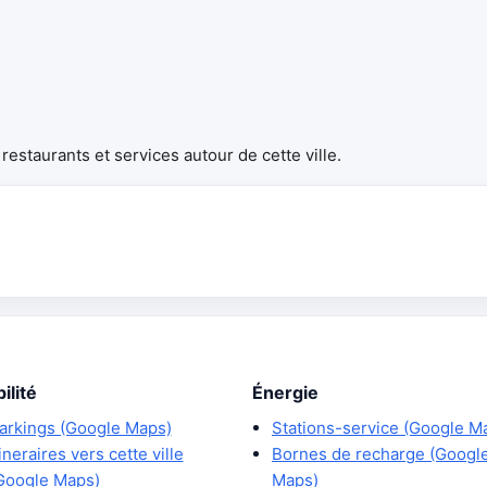
estaurants et services autour de cette ville.
ilité
Énergie
arkings (Google Maps)
Stations-service (Google M
tineraires vers cette ville
Bornes de recharge (Googl
Google Maps)
Maps)