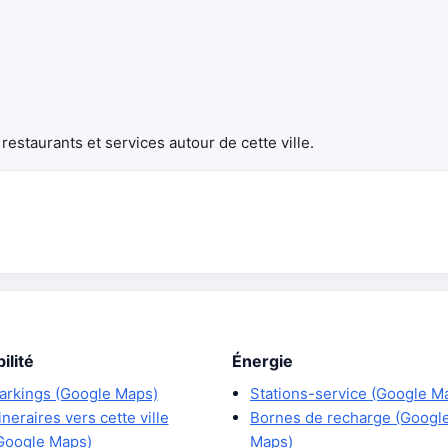
estaurants et services autour de cette ville.
ilité
Énergie
arkings (Google Maps)
Stations-service (Google M
tineraires vers cette ville
Bornes de recharge (Googl
Google Maps)
Maps)