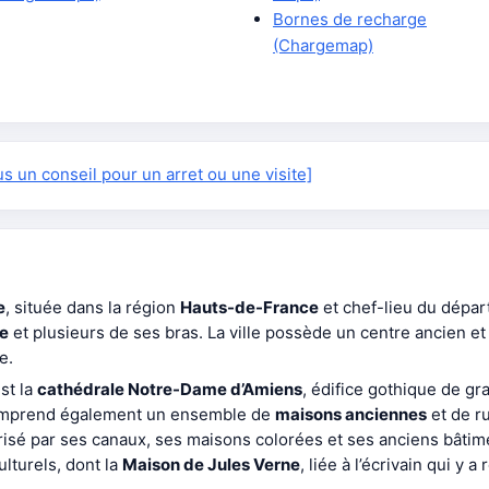
Bornes de recharge
(Chargemap)
 un conseil pour un arret ou une visite]
e
, située dans la région
Hauts-de-France
et chef-lieu du dépa
e
et plusieurs de ses bras. La ville possède un centre ancien et
e.
st la
cathédrale Notre-Dame d’Amiens
, édifice gothique de g
 comprend également un ensemble de
maisons anciennes
et de r
érisé par ses canaux, ses maisons colorées et ses anciens bâtimen
lturels, dont la
Maison de Jules Verne
, liée à l’écrivain qui y a 