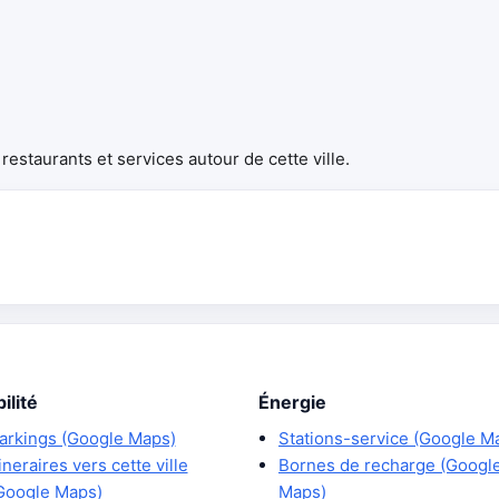
estaurants et services autour de cette ville.
ilité
Énergie
arkings (Google Maps)
Stations-service (Google M
tineraires vers cette ville
Bornes de recharge (Googl
Google Maps)
Maps)